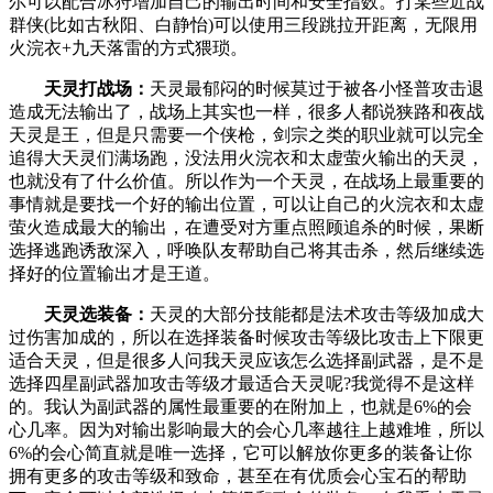
尔可以配合冰狩增加自己的输出时间和安全指数。打某些近战
群侠(比如古秋阳、白静怡)可以使用三段跳拉开距离，无限用
火浣衣+九天落雷的方式猥琐。
天灵打战场：
天灵最郁闷的时候莫过于被各小怪普攻击退
造成无法输出了，战场上其实也一样，很多人都说狭路和夜战
天灵是王，但是只需要一个侠枪，剑宗之类的职业就可以完全
追得大天灵们满场跑，没法用火浣衣和太虚萤火输出的天灵，
也就没有了什么价值。所以作为一个天灵，在战场上最重要的
事情就是要找一个好的输出位置，可以让自己的火浣衣和太虚
萤火造成最大的输出，在遭受对方重点照顾追杀的时候，果断
选择逃跑诱敌深入，呼唤队友帮助自己将其击杀，然后继续选
择好的位置输出才是王道。
天灵选装备：
天灵的大部分技能都是法术攻击等级加成大
过伤害加成的，所以在选择装备时候攻击等级比攻击上下限更
适合天灵，但是很多人问我天灵应该怎么选择副武器，是不是
选择四星副武器加攻击等级才最适合天灵呢?我觉得不是这样
的。我认为副武器的属性最重要的在附加上，也就是6%的会
心几率。因为对输出影响最大的会心几率越往上越难堆，所以
6%的会心简直就是唯一选择，它可以解放你更多的装备让你
拥有更多的攻击等级和致命，甚至在有优质会心宝石的帮助