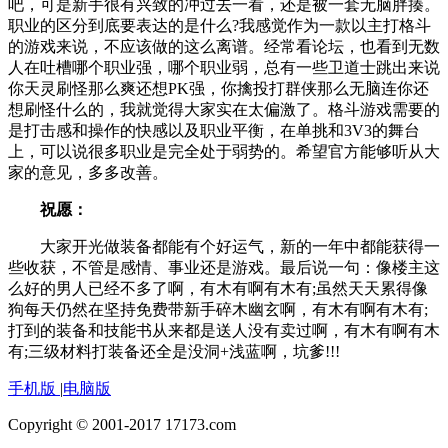
吧，可是新手很有兴致的冲过去一看，还是被一套无脑胖揍。
职业的区分到底要表达的是什么?我感觉作为一款以主打格斗
的游戏来说，不应该做的这么离谱。经常看论坛，也看到无数
人在吐槽哪个职业强，哪个职业弱，总有一些卫道士跳出来说
你天灵刷怪那么爽还想PK强，你擒投打群侠那么无脑连你还
想刷怪什么的，我就觉得大家实在太偏激了。格斗游戏需要的
是打击感和操作的快感以及职业平衡，在单挑和3V3的舞台
上，可以说很多职业是完全处于弱势的。希望官方能够听从大
家的意见，多多改善。
祝愿：
大家开光做装备都能有个好运气，新的一年中都能获得一
些收获，不管是感情、事业还是游戏。最后说一句：像楼主这
么好的男人已经不多了啊，有木有啊有木有;虽然天天累得像
狗每天仍然在坚持免费带新手碎木幽玄啊，有木有啊有木有;
打到的装备和技能书从来都是送人没有卖过啊，有木有啊有木
有;三级材料打装备还全是没洞+浅蓝啊，坑爹!!!
手机版
|
电脑版
Copyright © 2001-2017 17173.com