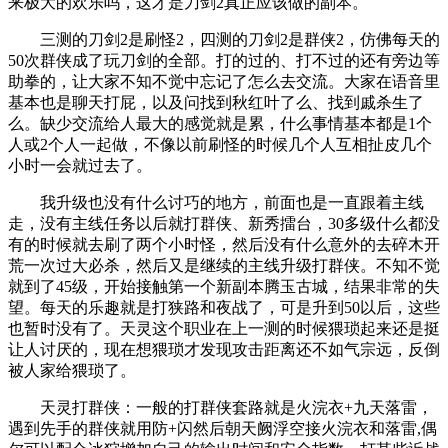
来极大的欢乐吗，这才是刀剑2真正应该做的副本。
三测的刀剑2是刷怪2，四测的刀剑2是群侠2，仿佛每天的
50次群侠成了玩刀剑的全部。打的过的、打不过的还有旁边等
助拳的，让大家不知不觉中忘记了怎么去交流。大家在语音里
基本也是聊天打屁，以及问找到秋红叶了么、找到戚杀生了
么。缺少交流给人最大的感觉就是累，什么事情基本都是1个
人或2个人一起做，不像以前刷怪的时候几个人互相扯皮几个
小时一会就过去了。
我升级也没有什么讨巧的地方，前面也是一直跟着主线
走，没有主线任务以后就打群侠、新秀擂台，30多级什么都没
有的时候就去刷了两个小时怪，然后没有什么意外的去碎木开
荒一次过大必杀，然后又是继续的主线升级打群侠。不知不觉
就到了45级，开始接触第一个新副本腾玉古城，结果非常的失
望。每天的乐趣就是打狭路和夜战了，可是升到50以后，这些
也暂时没有了。天灵这个职业在上一测的时候猥琐起来还是挺
让人讨厌的，现在想猥琐才发现攻击距离还不如气宗远，反倒
被人家给猥琐了。
天灵打群侠：一般的打群侠套路就是火浣衣+九天落雷，
遇到先手的群侠就用防+闪然后朝天阙浮空接火浣衣和落雷,偶