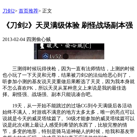
刀剑2
>
首页推荐
>
正文
《刀剑2》天灵满级体验 刷怪战场副本强
2013-02-04
四测偷心贼
三测得时候玩得侠枪，因为一直有法师情结，上测的时候
也小玩了一下天灵和元尊，结果被刀剑2的法仙给恶心到了，
听参加小测的基友说天灵重做后果断选了天灵，因为我本身就
不怎么喜欢PK，所以天灵从某种意义上来说是我的最佳选
择。刷怪强、战场强、副本只能说凑合吧。
19天，从一开始不能跳过的过场CG到今天满级后各活动
始终不满人，对游戏不满意的地方太多太多，唯一的亮点可以
说就是今天的威灵塔续篇了。50级才能参加的威灵塔续篇可以
说是此次4测上最让人感受到希望的东西了，比较完整的情
节，多变的地形，特别是骑马追神秘人的时候，给我和基友带