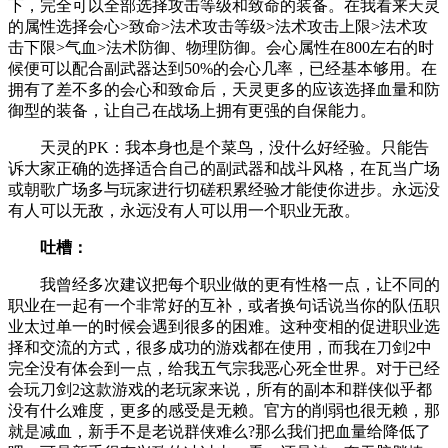
下，完全可以全部选择攻击等级和致命的装备。在我看来天灵
的属性选择会心>致命>法术攻击等级>法术攻击上限>法术攻
击下限>气血>法术防御、物理防御。会心属性在800左右的时
候便可以配合副武器达到50%的会心几率，已经基本够用。在
拥有了差不多的会心和致命后，天灵更多的应该选择血量和防
御型的装备，让自己在战场上拥有更强的自保能力。
天灵的PK：我本身也是个菜鸟，没什么好经验。只能告
诉大家正确的选择适合自己的副武器和战斗风格，在瓦当广场
或朝歌广场多与玩家进行切磋积累经验才能使你进步。永远没
有人可以无敌，永远没有人可以用一个职业无敌。
吐槽：
我曾经多次建议把每个职业做的更有性格一点，让不同的
职业在一起有一个非常好的互补，或者换句话说当你的队伍职
业太过单一的时候会遇到很多的困难。这种变相的促进职业选
择和交流的方式，很多成功的游戏都在使用，而我在刀剑2中
完全没有体会到一点，给我五气宗我恶心死全世界。对于已经
会玩刀剑2这款游戏的老玩家来说，所有的副本和群侠似乎都
没有什么难度，更多的感受是无赖。官方的削弱也很无赖，那
就是减血，新手不是老说群侠难么?那么我们把血量给降低了