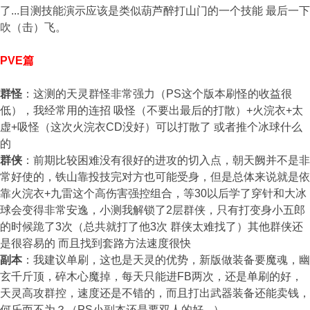
了...目测技能演示应该是类似葫芦醉打山门的一个技能 最后一下
吹（击）飞。
PVE篇
群怪
：这测的天灵群怪非常强力（PS这个版本刷怪的收益很
低），我经常用的连招 吸怪（不要出最后的打散）+火浣衣+太
虚+吸怪（这次火浣衣CD没好）可以打散了 或者推个冰球什么
的
群侠
：前期比较困难没有很好的进攻的切入点，朝天阙并不是非
常好使的，铁山靠投技完对方也可能受身，但是总体来说就是依
靠火浣衣+九雷这个高伤害强控组合，等30以后学了穿针和大冰
球会变得非常安逸，小测我解锁了2层群侠，只有打变身小五郎
的时候跪了3次（总共就打了他3次 群侠太难找了）其他群侠还
是很容易的 而且找到套路方法速度很快
副本
：我建议单刷，这也是天灵的优势，新版做装备要魔魂，幽
玄千斤顶，碎木心魔掉，每天只能进FB两次，还是单刷的好，
天灵高攻群控，速度还是不错的，而且打出武器装备还能卖钱，
何乐而不为？
（PS小副本还是要双人的好- -）