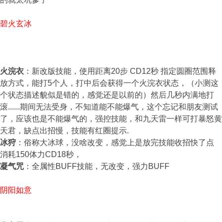
碧火玄冰
火浣衣
：新改版技能，使用距离20步 CD12秒 指定圆圈范围释
放方式，能打5个人，打中后会获得一个火浣衣状态，（小测这
个状态描述貌似是错的，感觉还是以前的）然后几秒内满地打
滚......期间无法受身，不知道能不能爆气，这个忘记和朋友测试
了，应该也是不能爆气的，强控技能，和九天雷一样可打暴怒黄
天君，缺点出招慢，技能有红圈提示.
冰狩
：俗称大冰球，没啥改变，感觉上是放完技能收招快了点
消耗150体力CD18秒，
凝气咒
：全属性BUFF技能，无改变，强力BUFF
阴阳如意