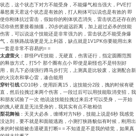
状态，这个状态下对方不能受身，不能爆气相当强大，PVE打
暴怒黄天君这个状态是有效的，打人刚体可以说也是有效的 即
使你刚体抗过雷击，假如你的刚体状态消失，雷击状态还存在的
话你依然要接着抽搐，20步的超远距离，加上超过必杀的技能
伤害，可以说这个技能还是非常强力的，雷击状态不能受身爆
气，在狭路战场更是无上利器，缺点就是1V1PK你要能用出来
一套是非常不容易的= =
太虚萤火
：群怪PVE技能，无硬直，伤害还行，指定圆圈范围
的释放方式，打5个 那个圈有点小 即使是刷怪也不是特别好
用，前几下必须强行蹲马步打完，上测真是比较废，这测配合新
的火浣衣和掌心雷，凑合能用
穿针引线
:CD10秒，使用距离15，这技能分2段，拽的时候有硬
直，然后拉拽过来两个伤害，一段过后可以用技能取消变招，我
和朋友试验了一次 他说这技能拉拽过来后才可以受身，一开始
的拽人硬直是无法受身的，我其实有点不敢相信
梨花舞袖
：天灵大必杀，缠缚对方N秒，技能上说是6秒 我感觉
没达到，要不就是和面能逃跑，小测打狭路貌似有时候，刚用出
来的时候能被击退硬直打断= = 不知道是不是我的错觉，如果真
的就太坑爹了