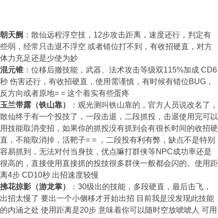
朝天阙
：散仙远程浮空技，12步攻击距离，速度还行，判定有
些弱，经常只击退不浮空 或者错位打不到，有收招硬直，对方
体力充足还是少使为妙
混元锥
：位移后撤技能，武器、法术攻击等级双115%加成 CD6
秒 伤害还行，有收招硬直，使用需谨慎，有时候有错位BUG，
反方向或者原地= = 这个着实有些蛋疼
玉兰带露（铁山靠）
：观光测叫铁山靠的，官方人员说改名了，
散仙终于有一个投技了，一段击退，二段抓投，击退使用完可以
用技能取消变招，如果你的抓投没有抓到会有很长时间的收招硬
直，不能取消掉，活靶子= = ，二段投有利有弊，缺点不是特别
容易抓到，无法对付当身技，优点嘛打群侠等NPC成功率还是
很高的，直接使用直接抓的投技很多群侠一般都会闪的。使用距
离4步 CD10秒 出招速度较慢
拂花掠影（游龙掌）
：30级出的技能，多段硬直，最后击飞，
出招太慢了 要出一个小侧移才开始出招 目前我是没发现此技能
的内涵之处 使用距离是20步 意味着你可以随时空放唬唬人 可用