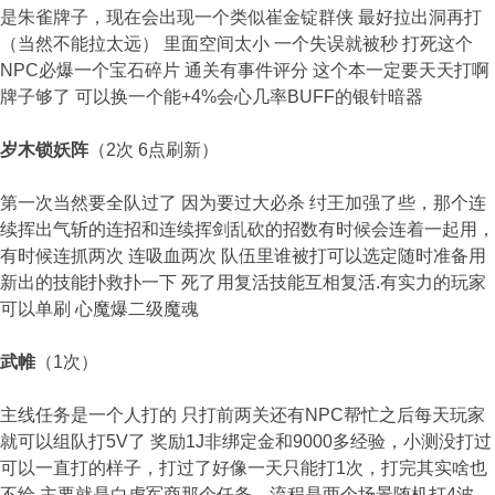
是朱雀牌子，现在会出现一个类似崔金锭群侠 最好拉出洞再打
（当然不能拉太远） 里面空间太小 一个失误就被秒 打死这个
NPC必爆一个宝石碎片 通关有事件评分 这个本一定要天天打啊
牌子够了 可以换一个能+4%会心几率BUFF的银针暗器
岁木锁妖阵
（2次 6点刷新）
第一次当然要全队过了 因为要过大必杀 纣王加强了些，那个连
续挥出气斩的连招和连续挥剑乱砍的招数有时候会连着一起用，
有时候连抓两次 连吸血两次 队伍里谁被打可以选定随时准备用
新出的技能扑救扑一下 死了用复活技能互相复活.有实力的玩家
可以单刷 心魔爆二级魔魂
武帷
（1次）
主线任务是一个人打的 只打前两关还有NPC帮忙之后每天玩家
就可以组队打5V了 奖励1J非绑定金和9000多经验，小测没打过
可以一直打的样子，打过了好像一天只能打1次，打完其实啥也
不给 主要就是白虎军商那个任务，流程是两个场景随机打4波