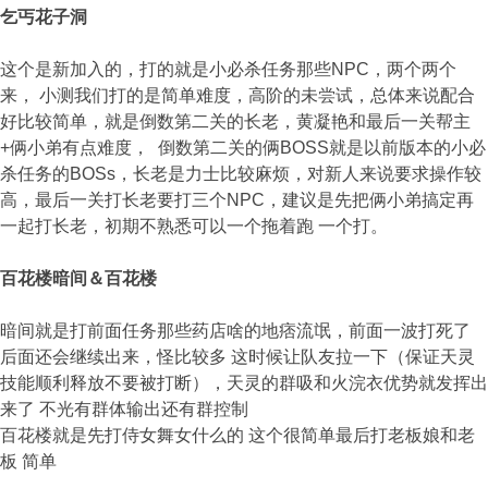
乞丐花子洞
这个是新加入的，打的就是小必杀任务那些NPC，两个两个
来， 小测我们打的是简单难度，高阶的未尝试，总体来说配合
好比较简单，就是倒数第二关的长老，黄凝艳和最后一关帮主
+俩小弟有点难度， 倒数第二关的俩BOSS就是以前版本的小必
杀任务的BOSs，长老是力士比较麻烦，对新人来说要求操作较
高，最后一关打长老要打三个NPC，建议是先把俩小弟搞定再
一起打长老，初期不熟悉可以一个拖着跑 一个打。
百花楼暗间＆百花楼
暗间就是打前面任务那些药店啥的地痞流氓，前面一波打死了
后面还会继续出来，怪比较多 这时候让队友拉一下（保证天灵
技能顺利释放不要被打断），天灵的群吸和火浣衣优势就发挥出
来了 不光有群体输出还有群控制
百花楼就是先打侍女舞女什么的 这个很简单最后打老板娘和老
板 简单