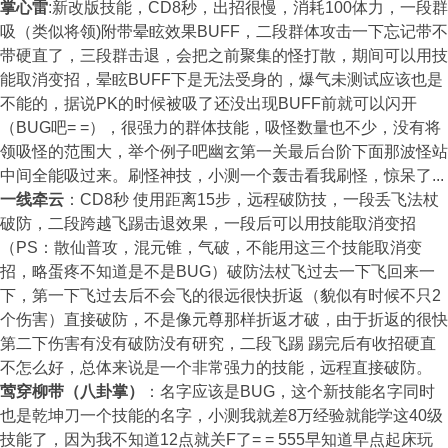
掌心雷
:新改版技能，CD8秒，出招很慢，消耗100体力，一段群
吸（类似将领)附带晕眩效果BUFF，二段群体攻击一下忘记带不
带硬直了，三段群击退，会把之前聚集的怪打散，期间可以用技
能取消变招，晕眩BUFF下是无法受身的，爆气未测试应该也是
不能的，据说PK的时候被吸了还没出现BUFF前就可以闪开
（BUG吧= =），很强力的群体技能，吸怪数量也不少，没有将
领吸怪的范围大，举个例子吧幽玄第一关最后台阶下面那波怪站
中间全能吸过来。刷怪神技，小测一个轰击看我刷怪，惊呆了...
一线牵云
：CD8秒 使用距离15步，远程破防技，一段丢飞法杖
破防，二段跨越飞踢击退效果，一段后可以用技能取消变招
（PS：散仙普攻，混元锥，气破，不能用这三个技能取消变
招，略蛋疼不知道是不是BUG）破防法杖飞过去一下飞回来一
下，第一下飞过去后不会飞的很远很快折返（貌似有时候不只2
个伤害）直接破防，不是像元尊那样折返才破，由于折返的很快
第二下伤害有没有破防没有研究，二段飞踢 踢完后有收招硬直
不怎么好，总体来说是一个非常强力的技能，远程直接破防。
莺穿柳带（八卦掌）
：名字应该是BUG，这个新技能名字同时
也是乾坤刀一个技能的名字，小测我就差8万经验就能学这40级
技能了，因为我不知道12点就关F了= = 555早知道早点起床玩