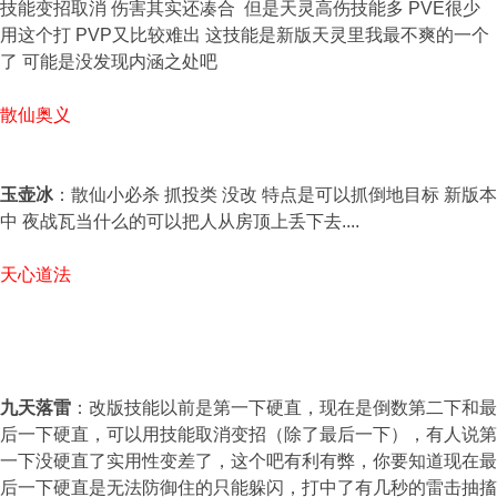
技能变招取消 伤害其实还凑合 但是天灵高伤技能多 PVE很少
用这个打 PVP又比较难出 这技能是新版天灵里我最不爽的一个
了 可能是没发现内涵之处吧
散仙奥义
玉壶冰
：散仙小必杀 抓投类 没改 特点是可以抓倒地目标 新版本
中 夜战瓦当什么的可以把人从房顶上丢下去....
天心道法
九天落雷
：改版技能以前是第一下硬直，现在是倒数第二下和最
后一下硬直，可以用技能取消变招（除了最后一下），有人说第
一下没硬直了实用性变差了，这个吧有利有弊，你要知道现在最
后一下硬直是无法防御住的只能躲闪，打中了有几秒的雷击抽搐