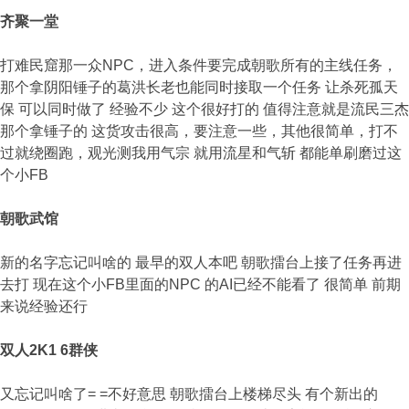
齐聚一堂
打难民窟那一众NPC，进入条件要完成朝歌所有的主线任务，
那个拿阴阳锤子的葛洪长老也能同时接取一个任务 让杀死孤天
保 可以同时做了 经验不少 这个很好打的 值得注意就是流民三杰
那个拿锤子的 这货攻击很高，要注意一些，其他很简单，打不
过就绕圈跑，观光测我用气宗 就用流星和气斩 都能单刷磨过这
个小FB
朝歌武馆
新的名字忘记叫啥的 最早的双人本吧 朝歌擂台上接了任务再进
去打 现在这个小FB里面的NPC 的AI已经不能看了 很简单 前期
来说经验还行
双人2K1 6群侠
又忘记叫啥了= =不好意思 朝歌擂台上楼梯尽头 有个新出的