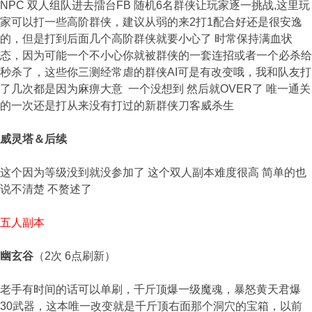
NPC 双人组队进去擂台FB 随机6名群侠让玩家逐一挑战,这里玩
家可以打一些高阶群侠，建议从弱的来2打1配合好还是很安逸
的，但是打到后面几个高阶群侠就要小心了 时常保持满血状
态，因为可能一个不小心你就被群侠的一套连招或者一个必杀给
秒杀了，这些你三测经常虐的群侠AI可是有改变哦，我和队友打
了几次都是因为麻痹大意 一个没想到 然后就OVER了 唯一通关
的一次还是打从来没有打过的新群侠刀客威杀生
威灵塔＆后续
这个因为等级没到就没参加了 这个双人副本难度很高 简单的也
说不清楚 不赘述了
五人副本
幽玄谷
（2次 6点刷新）
老手有时间的话可以单刷，千斤顶爆一级魔魂，暴怒黄天君爆
30武器，这本唯一改变就是千斤顶右面那个洞穴的宝箱，以前