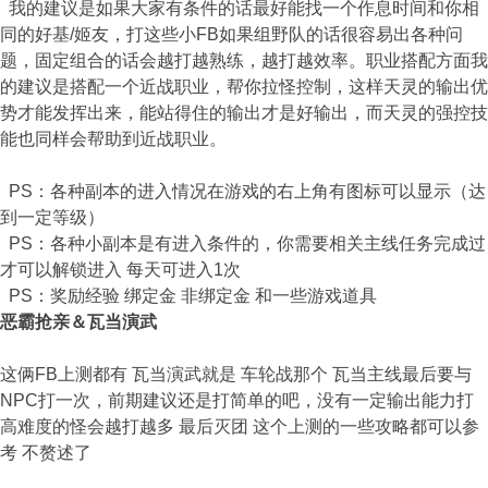
我的建议是如果大家有条件的话最好能找一个作息时间和你相
同的好基/姬友，打这些小FB如果组野队的话很容易出各种问
题，固定组合的话会越打越熟练，越打越效率。职业搭配方面我
的建议是搭配一个近战职业，帮你拉怪控制，这样天灵的输出优
势才能发挥出来，能站得住的输出才是好输出，而天灵的强控技
能也同样会帮助到近战职业。
PS：各种副本的进入情况在游戏的右上角有图标可以显示（达
到一定等级）
PS：各种小副本是有进入条件的，你需要相关主线任务完成过
才可以解锁进入 每天可进入1次
PS：奖励经验 绑定金 非绑定金 和一些游戏道具
恶霸抢亲＆瓦当演武
这俩FB上测都有 瓦当演武就是 车轮战那个 瓦当主线最后要与
NPC打一次，前期建议还是打简单的吧，没有一定输出能力打
高难度的怪会越打越多 最后灭团 这个上测的一些攻略都可以参
考 不赘述了