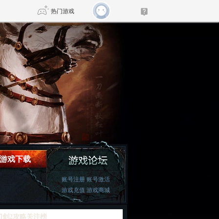
热门游戏
DNF
传奇4
剑网3旗舰版
新天龙八部
自由
诛仙世界
新仙侠5
游戏下载
账号注册
账号激活
游戏充值
游戏商城
刀剑2攻略关注榜