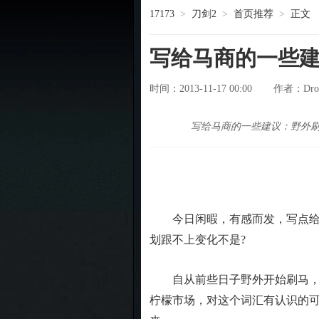
17173
>
刀剑2
>
首页推荐
>
正文
写给马商的一些
时间：2013-11-17 00:00
Dro
作者：
写给马商的一些建议：野外
今日闲暇，有感而发，写点给商
划跟不上变化不是?
自从前些日子野外开始刷马，并
柠檬市场，对这个词汇有认识的