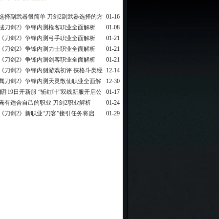
选择副武器很简单 刀剑2副武器选择的方
01-16
法
《刀剑2》争锋内测枪客职业全面解析
01-08
《刀剑2》争锋内测弓手职业全面解析
01-21
《刀剑2》争锋内测力士职业全面解析
01-21
《刀剑2》争锋内测剑客职业全面解析
01-21
《刀剑2》争锋内侧游戏初评 侠格斗类经
12-14
典
《刀剑2》争锋内测天灵散仙职业全面解
12-30
析
1月19日开新服 “斩红叶”双线新服开启公
01-17
告
只有适合自己的职业 刀剑2职业解析
01-24
《刀剑2》新职业“刀客”接引任务将启
01-29