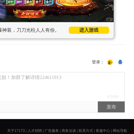
爆神装，刀刀光柱人人有份。
进入游戏
登录：
！加群了解详情224611913
0
/2000
发布
关于17173
|
人才招聘
|
广告服务
|
商务洽谈
|
联系方式
|
客服中心
|
网站导航