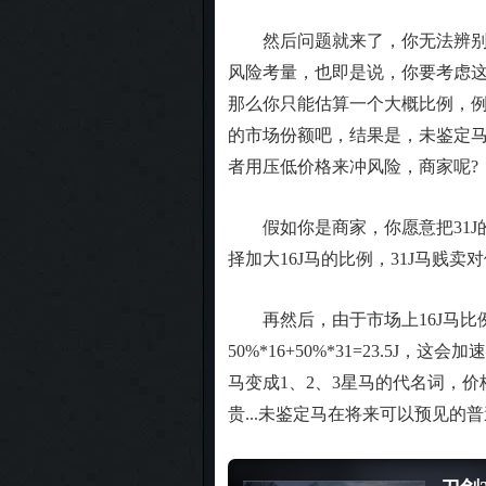
然后问题就来了，你无法辨别未
风险考量，也即是说，你要考虑这匹
那么你只能估算一个大概比例，例
的市场份额吧，结果是，未鉴定马的价
者用压低价格来冲风险，商家呢?
假如你是商家，你愿意把31J的马
择加大16J马的比例，31J马贱卖
再然后，由于市场上16J马比例
50%*16+50%*31=23.5J
马变成1、2、3星马的代名词，价格
贵...未鉴定马在将来可以预见的普