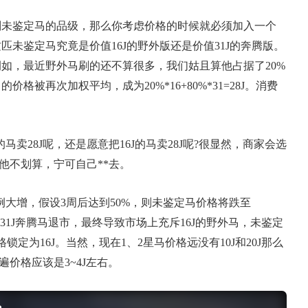
鉴定马的品级，那么你考虑价格的时候就必须加入一个
未鉴定马究竟是价值16J的野外版还是价值31J的奔腾版。
如，最近野外马刷的还不算很多，我们姑且算他占据了20%
格被再次加权平均，成为20%*16+80%*31=28J。消费
卖28J呢，还是愿意把16J的马卖28J呢?很显然，商家会选
对他不划算，宁可自己**去。
大增，假设3周后达到50%，则未鉴定马价格将跌至
，这会加速31J奔腾马退市，最终导致市场上充斥16J的野外马，未鉴定
锁定为16J。当然，现在1、2星马价格远没有10J和20J那么
遍价格应该是3~4J左右。