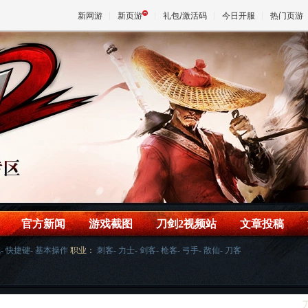
新网游
新页游
礼包/激活码
今日开服
热门页游
魔兽
天堂
王权与
官方新闻
游戏截图
刀剑2视频站
文章投稿
统
-
快捷键
-
基本操作
职业：
刺客
-
力士
-
剑客
-
枪客
-
弓手
-
散仙
-
刀客