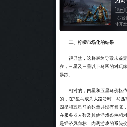
刀剑
武侠
《刀剑
体开发
戏风格
测试为
次测试
二、柠檬市场化的结果
下吧！
很显然，这将最终导致未鉴定马
在，三星及三星以下马匹的对玩家
暴跌。
相对的，四星和五星马价格依旧
的，在3星马成为大路货时，马匹
四星和五星马的数量并没有暴涨，
在服务器人数及其他游戏条件相对
是经济风向标，内测游戏的系统变