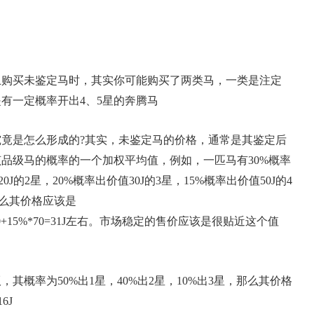
买未鉴定马时，其实你可能购买了两类马，一类是注定
是有一定概率开出4、5星的奔腾马
是怎么形成的?其实，未鉴定马的价格，通常是其鉴定后
品级马的概率的一个加权平均值，例如，一匹马有30%概率
0J的2星，20%概率出价值30J的3星，15%概率出价值50J的4
那么其价格应该是
15%*50+15%*70=31J左右。市场稳定的售价应该是很贴近这个值
概率为50%出1星，40%出2星，10%出3星，那么其价格
6J