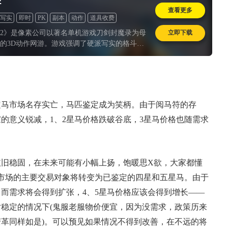
2
查看更多
写实
即时
PK
副本
动作
道具收费
立即下载
2》是像素公司以著名单机游戏刀剑封魔录为母
的3D动作网游。游戏强调了硬派写实的格斗游
，还原了一个充满粗狂豪情的真实江湖。本次
人数和规模最大的争锋内测，小编有幸获得本
的资格，下面就带领大家一起进入游戏体验一
市场名存实亡，马匹鉴定成为笑柄。由于阅马符的存
的意义锐减，1、2星马价格跌破谷底，3星马价格也随需求
稳固，在未来可能有小幅上扬，饱暖思X欲，大家都懂
市场的主要交易对象将转变为已鉴定的四星和五星马。由于
而需求将会得到扩张，4、5星马价格应该会得到增长——
稳定的情况下(鬼服老服物价便宜，因为没需求，政策历来
革同样如是)。可以预见如果情况不得到改善，在不远的将