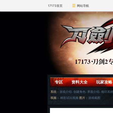
17173首页
网站导航
游戏论坛
专区
资料大全
玩家攻略
系统：
游戏介绍
-
创建角色
-
界面介绍
-
烙印系
视频：
精彩试玩视频
图片：
游戏截图