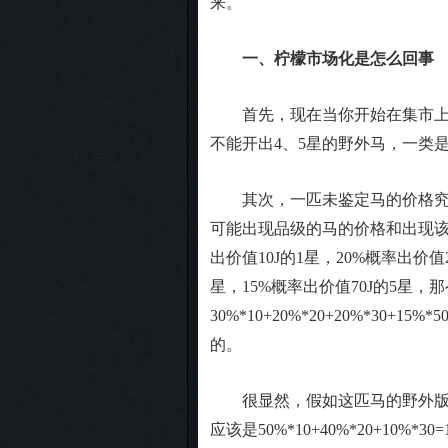
来。
一、柠檬市场化是怎么回事
首先，现在当你开始在集市上购
不能开出4、5星的野外马，一类
其次，一匹未鉴定马的价格究竟
可能出现品级的马的价格和出现该
出价值10J的1星，20%概率出价值2
星，15%概率出价值70J的5星，
30%*10+20%*20+20%*30+
的。
很显然，假如这匹马的野外版，其
应该是50%*10+40%*20+10%*30=1