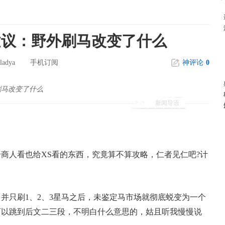
建议：野外刷马改变了什么
ladya
手机订阅
神评论
0
刷马改变了什么
新闻导语
人看也给XS看的东西，究竟算不算攻略，仁者见仁吧?计
只刷1、2、3星马之后，未鉴定马市场就彻底蜕变为一个
可以跳到后文二三段，不明白什么意思的，姑且听我慢慢说