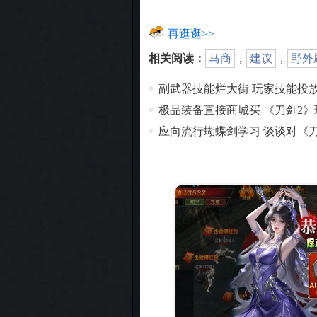
再逛逛>>
相关阅读：
马商
，
建议
，
野外
副武器技能烂大街 玩家技能投
极品装备直接商城买 《刀剑2
应向流行蝴蝶剑学习 谈谈对《