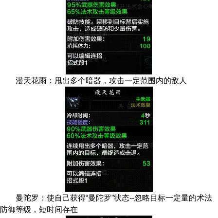
漫天花雨：甩出多个暗器，攻击一定范围内的敌人
曼陀罗：使自己获得“曼陀罗”状态--忽略目标一定量的术法
防御等级，短时间存在