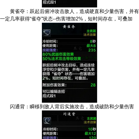
黄雀夺：跃起后俯冲攻击敌人，造成硬直和少量伤害，并有
一定几率获得“雀夺”状态--伤害增加2%，短时间存在，可叠加
闪通背：瞬移到敌人背后实施攻击，造成破防和少量伤害