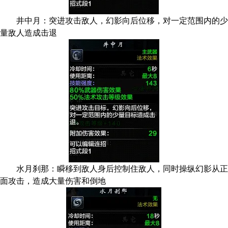
井中月：突进攻击敌人，幻影向后位移，对一定范围内的少
量敌人造成击退
水月刹那：瞬移到敌人身后控制住敌人，同时操纵幻影从正
面攻击，造成大量伤害和倒地