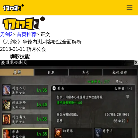
刀剑2
>
首页推荐
>
正文
《刀剑2》争锋内测刺客职业全面解析
2013-01-11
斩月公会
瞬影技能